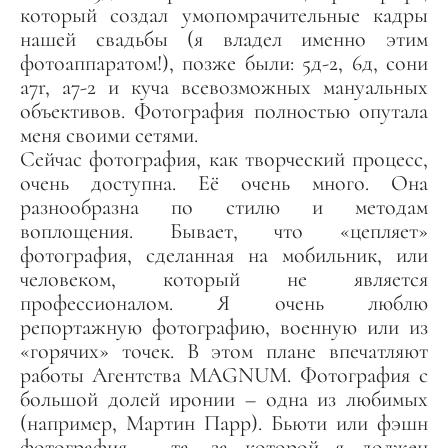
который создал умопомрачительные кадры
нашей свадьбы (я владел именно этим
фотоаппаратом!), позже были: 5д-2, 6д, сони
а7r, а7-2 и куча всевозможных мануальных
объективов. Фотография полностью опутала
меня своими сетями.
Сейчас фотография, как творческий процесс,
очень доступна. Её очень много. Она
разнообразна по стилю и методам
воплощения. Бывает, что «цепляет»
фотография, сделанная на мобильник, или
человеком, который не является
профессионалом. Я очень люблю
репортажную фотографию, военную или из
«горячих» точек. В этом плане впечатляют
работы
Агентства MAGNUM
. Фотография с
большой долей иронии – одна из любимых
(например,
Мартин Парр
). Бьюти или фэшн
фотография – та, за которой я должен